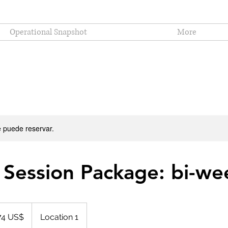
Operational Snapshot
More
e puede reservar.
 Session Package: bi-we
es
74 US$
Location 1
ounidenses