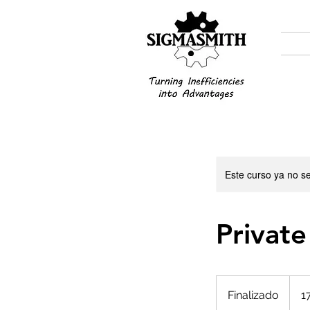
Este curso ya no s
Private
174
dólar
Finalizado
F
1
estad