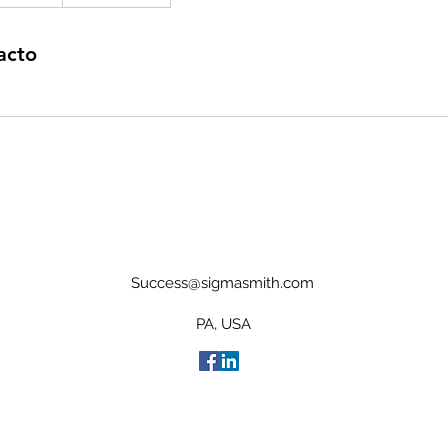
acto
Success@sigmasmith.com
PA, USA